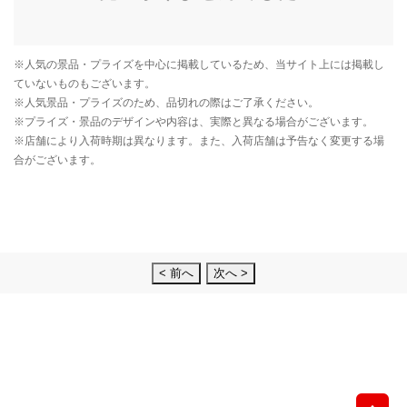
< 前へ
次へ >
先