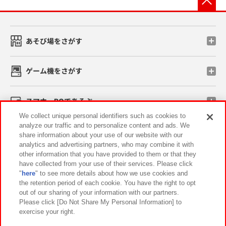
あそび場をさがす
ゲーム機をさがす
スマホ・PCであそぶ
We collect unique personal identifiers such as cookies to
analyze our traffic and to personalize content and ads. We
イベント・キャンペーン
share information about your use of our website with our
analytics and advertising partners, who may combine it with
other information that you have provided to them or that they
have collected from your use of their services. Please click
"
here
" to see more details about how we use cookies and
関連会社
サステナビリティ
サイトポリシー
the retention period of each cookie. You have the right to opt
out of our sharing of your information with our partners.
プライバシーポリシー
ウェブアクセシビリティ方針と検証結果
Please click [Do Not Share My Personal Information] to
exercise your right.
お取引先さまとともに
食品のご提供について