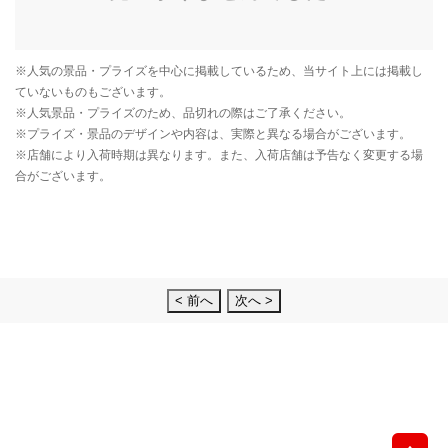
< 前へ
次へ >
先