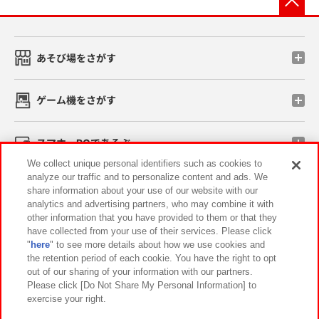
あそび場をさがす
ゲーム機をさがす
スマホ・PCであそぶ
We collect unique personal identifiers such as cookies to
analyze our traffic and to personalize content and ads. We
イベント・キャンペーン
share information about your use of our website with our
analytics and advertising partners, who may combine it with
other information that you have provided to them or that they
have collected from your use of their services. Please click
"
here
" to see more details about how we use cookies and
関連会社
サステナビリティ
サイトポリシー
the retention period of each cookie. You have the right to opt
out of our sharing of your information with our partners.
プライバシーポリシー
ウェブアクセシビリティ方針と検証結果
Please click [Do Not Share My Personal Information] to
exercise your right.
お取引先さまとともに
食品のご提供について