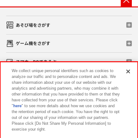
あそび場をさがす
ゲーム機をさがす
スマホ・PCであそぶ
We collect unique personal identifiers such as cookies to
analyze our traffic and to personalize content and ads. We
イベント・キャンペーン
share information about your use of our website with our
analytics and advertising partners, who may combine it with
other information that you have provided to them or that they
have collected from your use of their services. Please click
"
here
" to see more details about how we use cookies and
関連会社
サステナビリティ
サイトポリシー
the retention period of each cookie. You have the right to opt
out of our sharing of your information with our partners.
プライバシーポリシー
ウェブアクセシビリティ方針と検証結果
Please click [Do Not Share My Personal Information] to
exercise your right.
お取引先さまとともに
食品のご提供について