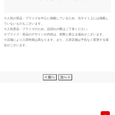
< 前へ
次へ >
先