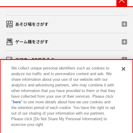
あそび場をさがす
ゲーム機をさがす
スマホ・PCであそぶ
We collect unique personal identifiers such as cookies to
analyze our traffic and to personalize content and ads. We
イベント・キャンペーン
share information about your use of our website with our
analytics and advertising partners, who may combine it with
other information that you have provided to them or that they
have collected from your use of their services. Please click
"
here
" to see more details about how we use cookies and
関連会社
サステナビリティ
サイトポリシー
the retention period of each cookie. You have the right to opt
out of our sharing of your information with our partners.
プライバシーポリシー
ウェブアクセシビリティ方針と検証結果
Please click [Do Not Share My Personal Information] to
exercise your right.
お取引先さまとともに
食品のご提供について