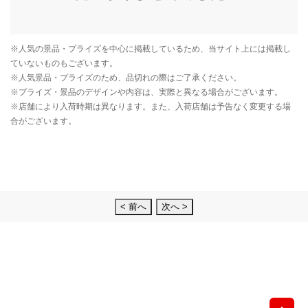
< 前へ
次へ >
先