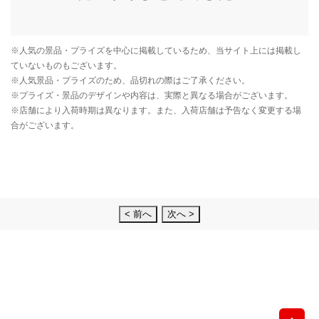
< 前へ
次へ >
先