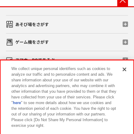
あそび場をさがす
ゲーム機をさがす
スマホ・PCであそぶ
We collect unique personal identifiers such as cookies to
analyze our traffic and to personalize content and ads. We
イベント・キャンペーン
share information about your use of our website with our
analytics and advertising partners, who may combine it with
other information that you have provided to them or that they
have collected from your use of their services. Please click
"
here
" to see more details about how we use cookies and
関連会社
サステナビリティ
サイトポリシー
the retention period of each cookie. You have the right to opt
out of our sharing of your information with our partners.
プライバシーポリシー
ウェブアクセシビリティ方針と検証結果
Please click [Do Not Share My Personal Information] to
exercise your right.
お取引先さまとともに
食品のご提供について