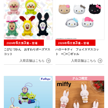
6
3
6
3
2026年
月第
週～登場
2026年
月第
週～登場
こびとづかん おすわりポーズマス
ハローキティ フェイスマスコッ
コット
ト ×〇×〇ギャル