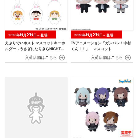
6
26
6
26
2026年
月
日～登場
2026年
月
日～登場
えぶりでいホスト マスコットキーホ
TVアニメーション「ガンバレ！中村
ルダー～うさぎになりきらNIGHT～
くん！！」 マスコット