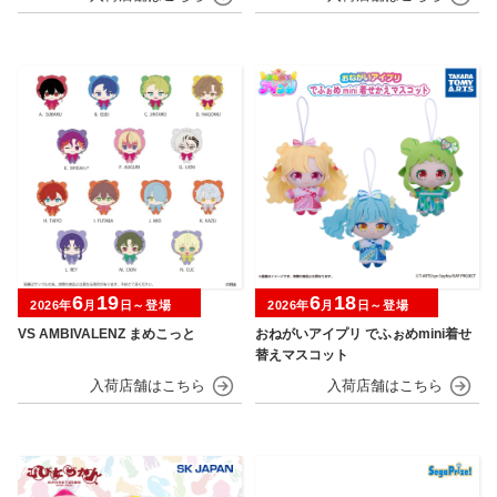
6
19
6
18
2026年
月
日～登場
2026年
月
日～登場
VS AMBIVALENZ まめこっと
おねがいアイプリ でふぉめmini着せ
替えマスコット