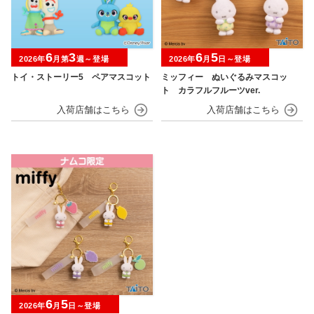
6
3
6
5
2026年
月第
週～登場
2026年
月
日～登場
トイ・ストーリー5 ペアマスコット
ミッフィー ぬいぐるみマスコッ
ト カラフルフルーツver.
6
5
2026年
月
日～登場