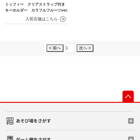
ミッフィー クリアストラップ付き
キーホルダー カラフルフルーツver.
1
< 前へ
次へ >
先
あそび場をさがす
ゲーム機をさがす