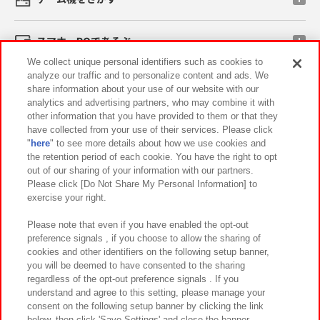
スマホ・PCであそぶ
We collect unique personal identifiers such as cookies to
analyze our traffic and to personalize content and ads. We
イベント・キャンペーン
share information about your use of our website with our
analytics and advertising partners, who may combine it with
other information that you have provided to them or that they
have collected from your use of their services. Please click
"
here
" to see more details about how we use cookies and
関連会社
サステナビリティ
サイトポリシー
the retention period of each cookie. You have the right to opt
out of our sharing of your information with our partners.
プライバシーポリシー
ウェブアクセシビリティ方針と検証結果
Please click [Do Not Share My Personal Information] to
exercise your right.
お取引先さまとともに
食品のご提供について
カスタマーハラスメント対応方針
よくあるご質問・お問い合わせ
Please note that even if you have enabled the opt-out
preference signals , if you choose to allow the sharing of
cookies and other identifiers on the following setup banner,
you will be deemed to have consented to the sharing
regardless of the opt-out preference signals . If you
understand and agree to this setting, please manage your
consent on the following setup banner by clicking the link
below, then click 'Save Settings' and close the banner.