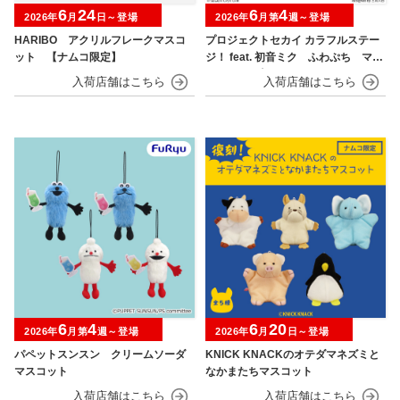
6
24
6
4
2026年
月
日～登場
2026年
月第
週～登場
HARIBO アクリルフレークマスコ
プロジェクトセカイ カラフルステー
ット 【ナムコ限定】
ジ！ feat. 初音ミク ふわぷち マス
コット“25時、ナイトコードで。-ボ
クのあしあと キミのゆくさき”
6
4
6
20
2026年
月第
週～登場
2026年
月
日～登場
パペットスンスン クリームソーダ
KNICK KNACKのオテダマネズミと
マスコット
なかまたちマスコット