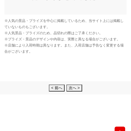
< 前へ
次へ >
先