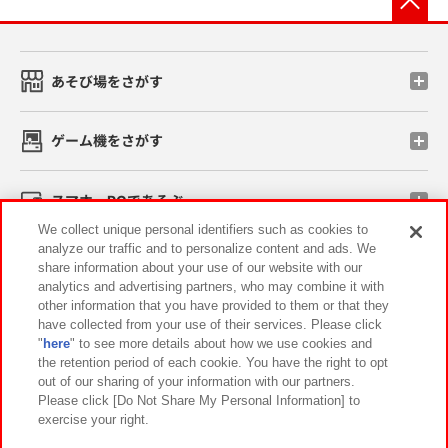
あそび場をさがす
ゲーム機をさがす
スマホ・PCであそぶ
We collect unique personal identifiers such as cookies to
analyze our traffic and to personalize content and ads. We
イベント・キャンペーン
share information about your use of our website with our
analytics and advertising partners, who may combine it with
other information that you have provided to them or that they
have collected from your use of their services. Please click
"
here
" to see more details about how we use cookies and
関連会社
サステナビリティ
サイトポリシー
the retention period of each cookie. You have the right to opt
out of our sharing of your information with our partners.
プライバシーポリシー
ウェブアクセシビリティ方針と検証結果
Please click [Do Not Share My Personal Information] to
exercise your right.
お取引先さまとともに
食品のご提供について