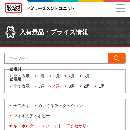
入荷景品・プライズ情報
登場月
全て表示
9月
8月
7月
6月
登場週
全て表示
5週
4週
3週
2週
1週
全て表示
ぬいぐるみ・クッション
フィギュア・ホビー
キーホルダー・マスコット・アクセサリー