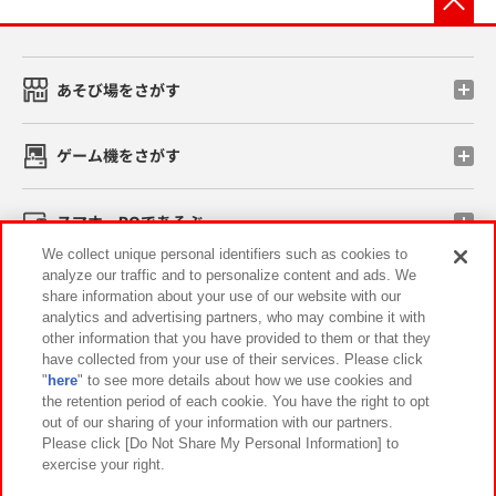
あそび場をさがす
ゲーム機をさがす
スマホ・PCであそぶ
We collect unique personal identifiers such as cookies to
analyze our traffic and to personalize content and ads. We
イベント・キャンペーン
share information about your use of our website with our
analytics and advertising partners, who may combine it with
other information that you have provided to them or that they
have collected from your use of their services. Please click
"
here
" to see more details about how we use cookies and
関連会社
サステナビリティ
サイトポリシー
the retention period of each cookie. You have the right to opt
out of our sharing of your information with our partners.
プライバシーポリシー
ウェブアクセシビリティ方針と検証結果
Please click [Do Not Share My Personal Information] to
exercise your right.
お取引先さまとともに
食品のご提供について