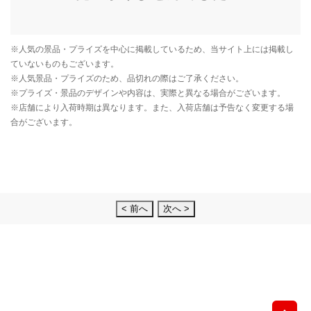
< 前へ
次へ >
先