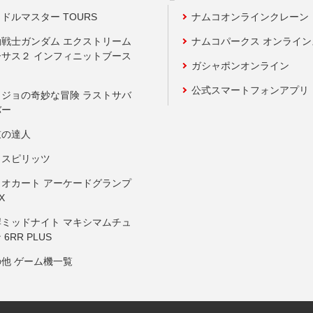
ドルマスター TOURS
ナムコオンラインクレーン
動戦士ガンダム エクストリーム
ナムコパークス オンライ
ーサス２ インフィニットブース
ガシャポンオンライン
公式スマートフォンアプリ
ョジョの奇妙な冒険 ラストサバ
バー
鼓の達人
りスピリッツ
リオカート アーケードグランプ
X
岸ミッドナイト マキシマムチュ
 6RR PLUS
の他 ゲーム機一覧