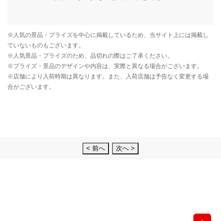
< 前へ
次へ >
先