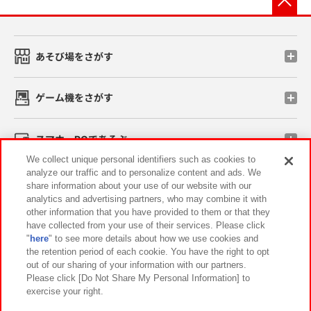
あそび場をさがす
ゲーム機をさがす
スマホ・PCであそぶ
We collect unique personal identifiers such as cookies to
analyze our traffic and to personalize content and ads. We
イベント・キャンペーン
share information about your use of our website with our
analytics and advertising partners, who may combine it with
other information that you have provided to them or that they
have collected from your use of their services. Please click
"
here
" to see more details about how we use cookies and
関連会社
サステナビリティ
サイトポリシー
the retention period of each cookie. You have the right to opt
out of our sharing of your information with our partners.
プライバシーポリシー
ウェブアクセシビリティ方針と検証結果
Please click [Do Not Share My Personal Information] to
exercise your right.
お取引先さまとともに
食品のご提供について