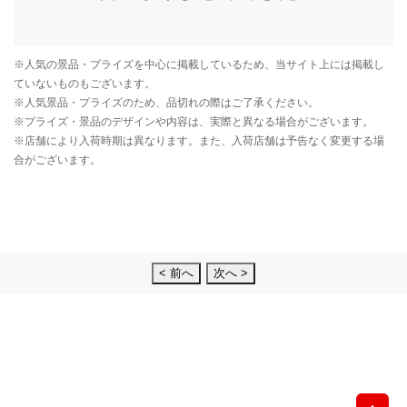
< 前へ
次へ >
先