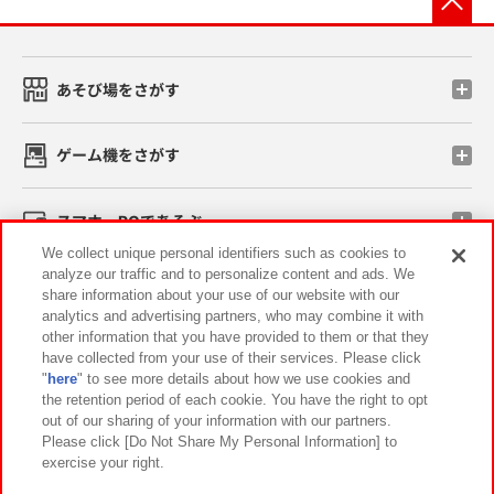
あそび場をさがす
ゲーム機をさがす
スマホ・PCであそぶ
We collect unique personal identifiers such as cookies to
analyze our traffic and to personalize content and ads. We
イベント・キャンペーン
share information about your use of our website with our
analytics and advertising partners, who may combine it with
other information that you have provided to them or that they
have collected from your use of their services. Please click
"
here
" to see more details about how we use cookies and
関連会社
サステナビリティ
サイトポリシー
the retention period of each cookie. You have the right to opt
out of our sharing of your information with our partners.
プライバシーポリシー
ウェブアクセシビリティ方針と検証結果
Please click [Do Not Share My Personal Information] to
exercise your right.
お取引先さまとともに
食品のご提供について