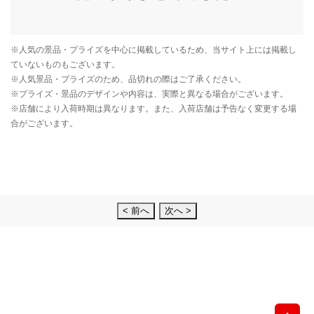
< 前へ
次へ >
先