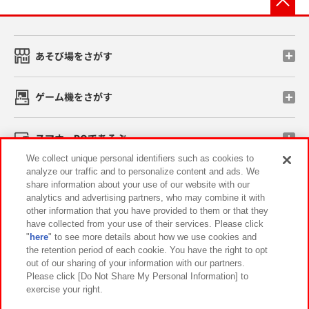
あそび場をさがす
ゲーム機をさがす
スマホ・PCであそぶ
We collect unique personal identifiers such as cookies to
analyze our traffic and to personalize content and ads. We
イベント・キャンペーン
share information about your use of our website with our
analytics and advertising partners, who may combine it with
other information that you have provided to them or that they
have collected from your use of their services. Please click
"
here
" to see more details about how we use cookies and
関連会社
サステナビリティ
サイトポリシー
the retention period of each cookie. You have the right to opt
out of our sharing of your information with our partners.
プライバシーポリシー
ウェブアクセシビリティ方針と検証結果
Please click [Do Not Share My Personal Information] to
exercise your right.
お取引先さまとともに
食品のご提供について