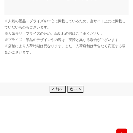
< 前へ
次へ >
先