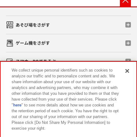
あそび場をさがす
ゲーム機をさがす
スマホ・PCであそぶ
We collect unique personal identifiers such as cookies to
analyze our traffic and to personalize content and ads. We
イベント・キャンペーン
share information about your use of our website with our
analytics and advertising partners, who may combine it with
other information that you have provided to them or that they
have collected from your use of their services. Please click
"
here
" to see more details about how we use cookies and
関連会社
サステナビリティ
サイトポリシー
the retention period of each cookie. You have the right to opt
out of our sharing of your information with our partners.
プライバシーポリシー
ウェブアクセシビリティ方針と検証結果
Please click [Do Not Share My Personal Information] to
exercise your right.
お取引先さまとともに
食品のご提供について