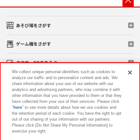
あそび場をさがす
ゲーム機をさがす
スマホ・PCであそぶ
We collect unique personal identifiers such as cookies to
analyze our traffic and to personalize content and ads. We
イベント・キャンペーン
share information about your use of our website with our
analytics and advertising partners, who may combine it with
other information that you have provided to them or that they
have collected from your use of their services. Please click
"
here
" to see more details about how we use cookies and
関連会社
サステナビリティ
サイトポリシー
the retention period of each cookie. You have the right to opt
out of our sharing of your information with our partners.
プライバシーポリシー
ウェブアクセシビリティ方針と検証結果
Please click [Do Not Share My Personal Information] to
exercise your right.
お取引先さまとともに
食品のご提供について