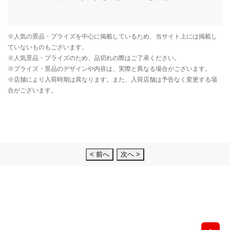
< 前へ
次へ >
先