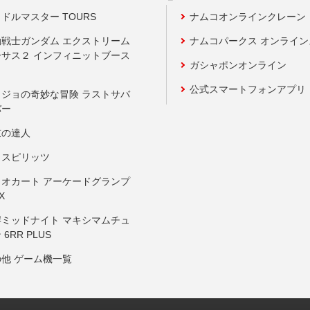
ドルマスター TOURS
ナムコオンラインクレーン
動戦士ガンダム エクストリーム
ナムコパークス オンライ
ーサス２ インフィニットブース
ガシャポンオンライン
公式スマートフォンアプリ
ョジョの奇妙な冒険 ラストサバ
バー
鼓の達人
りスピリッツ
リオカート アーケードグランプ
X
岸ミッドナイト マキシマムチュ
 6RR PLUS
の他 ゲーム機一覧