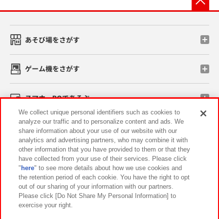
あそび場をさがす
ゲーム機をさがす
スマホ・PCであそぶ
We collect unique personal identifiers such as cookies to
analyze our traffic and to personalize content and ads. We
イベント・キャンペーン
share information about your use of our website with our
analytics and advertising partners, who may combine it with
other information that you have provided to them or that they
have collected from your use of their services. Please click
"
here
" to see more details about how we use cookies and
関連会社
サステナビリティ
サイトポリシー
the retention period of each cookie. You have the right to opt
out of our sharing of your information with our partners.
プライバシーポリシー
ウェブアクセシビリティ方針と検証結果
Please click [Do Not Share My Personal Information] to
exercise your right.
お取引先さまとともに
食品のご提供について