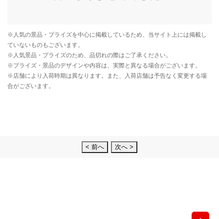
< 前へ
次へ >
先