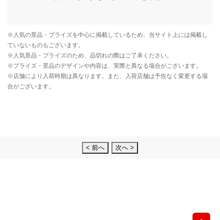
< 前へ
次へ >
先