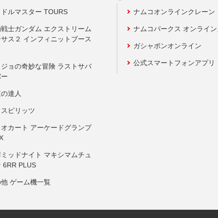
ドルマスター TOURS
ナムコオンラインクレーン
動戦士ガンダム エクストリーム
ナムコパークス オンライ
ーサス２ インフィニットブース
ガシャポンオンライン
公式スマートフォンアプリ
ョジョの奇妙な冒険 ラストサバ
バー
鼓の達人
りスピリッツ
リオカート アーケードグランプ
X
岸ミッドナイト マキシマムチュ
 6RR PLUS
の他 ゲーム機一覧