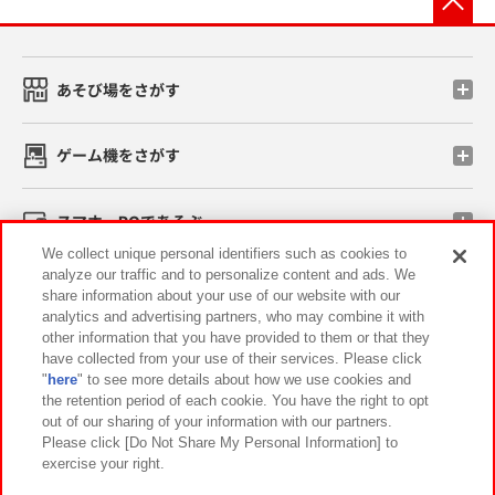
あそび場をさがす
ゲーム機をさがす
スマホ・PCであそぶ
We collect unique personal identifiers such as cookies to
analyze our traffic and to personalize content and ads. We
イベント・キャンペーン
share information about your use of our website with our
analytics and advertising partners, who may combine it with
other information that you have provided to them or that they
have collected from your use of their services. Please click
"
here
" to see more details about how we use cookies and
関連会社
サステナビリティ
サイトポリシー
the retention period of each cookie. You have the right to opt
out of our sharing of your information with our partners.
プライバシーポリシー
ウェブアクセシビリティ方針と検証結果
Please click [Do Not Share My Personal Information] to
exercise your right.
お取引先さまとともに
食品のご提供について