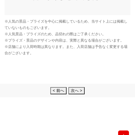
< 前へ
次へ >
先