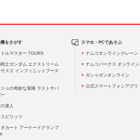
ム機をさがす
スマホ・PCであそぶ
ドルマスター TOURS
ナムコオンラインクレーン
動戦士ガンダム エクストリーム
ナムコパークス オンライ
ーサス２ インフィニットブース
ガシャポンオンライン
公式スマートフォンアプリ
ョジョの奇妙な冒険 ラストサバ
バー
鼓の達人
りスピリッツ
リオカート アーケードグランプ
X