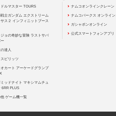
ドルマスター TOURS
ナムコオンラインクレーン
動戦士ガンダム エクストリーム
ナムコパークス オンライ
ーサス２ インフィニットブース
ガシャポンオンライン
公式スマートフォンアプリ
ョジョの奇妙な冒険 ラストサバ
バー
鼓の達人
りスピリッツ
リオカート アーケードグランプ
X
岸ミッドナイト マキシマムチュ
 6RR PLUS
の他 ゲーム機一覧