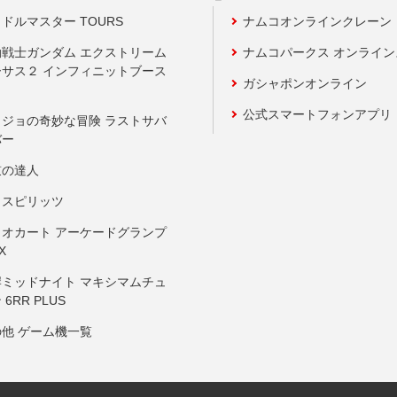
ドルマスター TOURS
ナムコオンラインクレーン
動戦士ガンダム エクストリーム
ナムコパークス オンライ
ーサス２ インフィニットブース
ガシャポンオンライン
公式スマートフォンアプリ
ョジョの奇妙な冒険 ラストサバ
バー
鼓の達人
りスピリッツ
リオカート アーケードグランプ
X
岸ミッドナイト マキシマムチュ
 6RR PLUS
の他 ゲーム機一覧