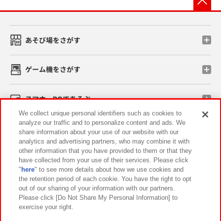
あそび場をさがす
ゲーム機をさがす
スマホ・PCであそぶ
We collect unique personal identifiers such as cookies to
analyze our traffic and to personalize content and ads. We
イベント・キャンペーン
share information about your use of our website with our
analytics and advertising partners, who may combine it with
other information that you have provided to them or that they
have collected from your use of their services. Please click
"
here
" to see more details about how we use cookies and
関連会社
サステナビリティ
サイトポリシー
the retention period of each cookie. You have the right to opt
out of our sharing of your information with our partners.
プライバシーポリシー
ウェブアクセシビリティ方針と検証結果
Please click [Do Not Share My Personal Information] to
exercise your right.
お取引先さまとともに
食品のご提供について