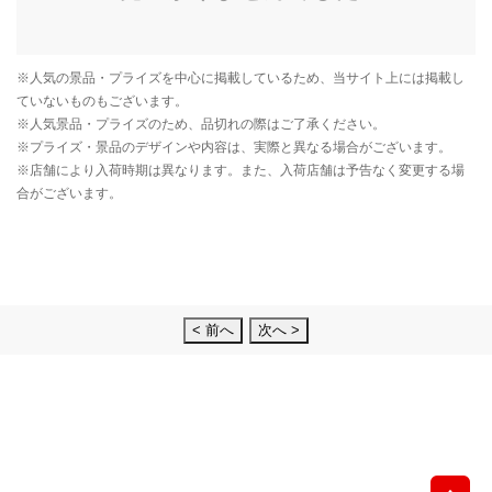
< 前へ
次へ >
先