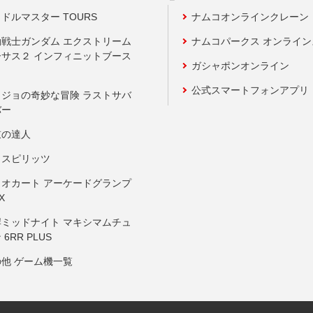
ドルマスター TOURS
ナムコオンラインクレーン
動戦士ガンダム エクストリーム
ナムコパークス オンライ
ーサス２ インフィニットブース
ガシャポンオンライン
公式スマートフォンアプリ
ョジョの奇妙な冒険 ラストサバ
バー
鼓の達人
りスピリッツ
リオカート アーケードグランプ
X
岸ミッドナイト マキシマムチュ
 6RR PLUS
の他 ゲーム機一覧