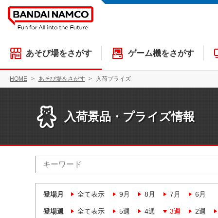
あそび場をさがす
ゲーム機をさがす
HOME
あそび場をさがす
入荷プライズ
入荷景品・プライズ情報
登場月
全て表示
9月
8月
7月
6月
登場週
全て表示
5週
4週
3週
2週