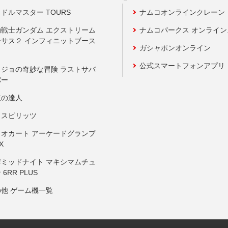
ドルマスター TOURS
ナムコオンラインクレーン
動戦士ガンダム エクストリーム
ナムコパークス オンライ
ーサス２ インフィニットブース
ガシャポンオンライン
公式スマートフォンアプリ
ョジョの奇妙な冒険 ラストサバ
バー
鼓の達人
りスピリッツ
リオカート アーケードグランプ
X
岸ミッドナイト マキシマムチュ
 6RR PLUS
の他 ゲーム機一覧