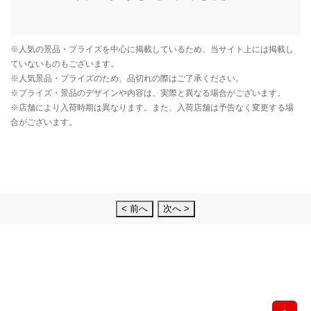
< 前へ
次へ >
先