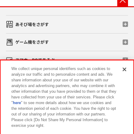
あそび場をさがす
ゲーム機をさがす
スマホ・PCであそぶ
We collect unique personal identifiers such as cookies to
analyze our traffic and to personalize content and ads. We
イベント・キャンペーン
share information about your use of our website with our
analytics and advertising partners, who may combine it with
other information that you have provided to them or that they
have collected from your use of their services. Please click
"
here
" to see more details about how we use cookies and
関連会社
サステナビリティ
サイトポリシー
the retention period of each cookie. You have the right to opt
out of our sharing of your information with our partners.
プライバシーポリシー
ウェブアクセシビリティ方針と検証結果
Please click [Do Not Share My Personal Information] to
exercise your right.
お取引先さまとともに
食品のご提供について