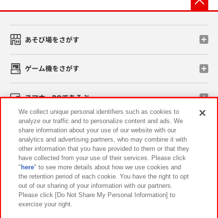
あそび場をさがす
ゲーム機をさがす
スマホ・PCであそぶ
We collect unique personal identifiers such as cookies to
analyze our traffic and to personalize content and ads. We
イベント・キャンペーン
share information about your use of our website with our
analytics and advertising partners, who may combine it with
other information that you have provided to them or that they
have collected from your use of their services. Please click
"
here
" to see more details about how we use cookies and
関連会社
サステナビリティ
サイトポリシー
the retention period of each cookie. You have the right to opt
out of our sharing of your information with our partners.
プライバシーポリシー
ウェブアクセシビリティ方針と検証結果
Please click [Do Not Share My Personal Information] to
exercise your right.
お取引先さまとともに
食品のご提供について