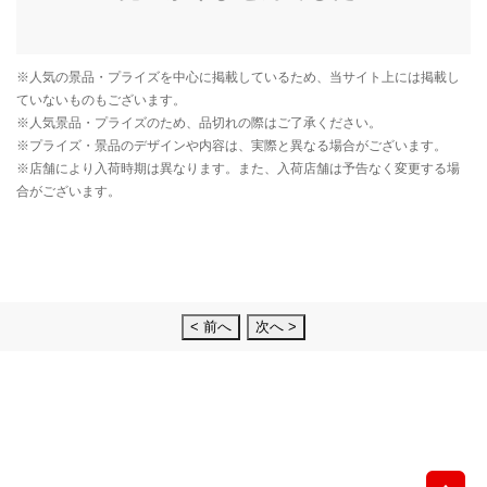
< 前へ
次へ >
先