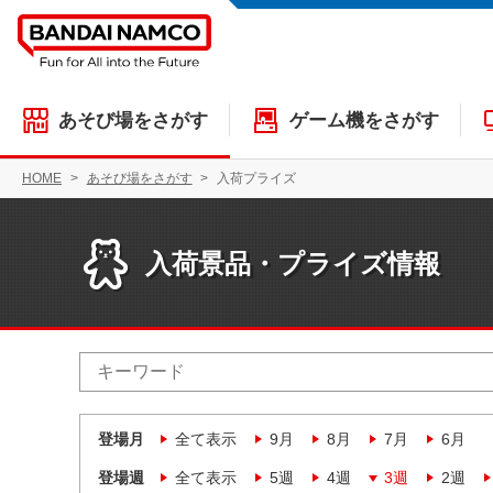
あそび場をさがす
ゲーム機をさがす
HOME
あそび場をさがす
入荷プライズ
入荷景品・プライズ情報
登場月
全て表示
9月
8月
7月
6月
登場週
全て表示
5週
4週
3週
2週