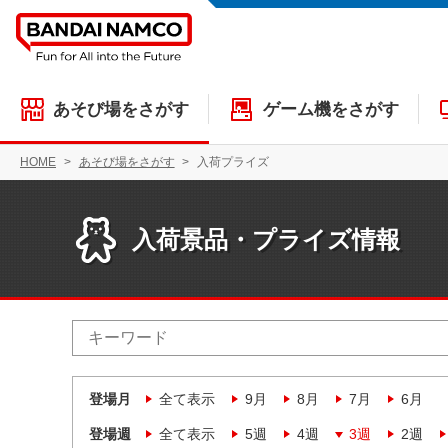
あそび場をさがす
ゲーム機をさがす
HOME
あそび場をさがす
入荷プライズ
入荷景品・プライズ情報
登場月
全て表示
9月
8月
7月
6月
登場週
全て表示
5週
4週
3週
2週