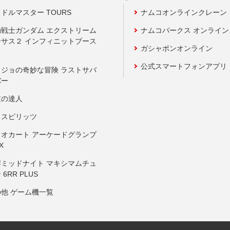
ドルマスター TOURS
ナムコオンラインクレーン
動戦士ガンダム エクストリーム
ナムコパークス オンライ
ーサス２ インフィニットブース
ガシャポンオンライン
公式スマートフォンアプリ
ョジョの奇妙な冒険 ラストサバ
バー
鼓の達人
りスピリッツ
リオカート アーケードグランプ
X
岸ミッドナイト マキシマムチュ
 6RR PLUS
の他 ゲーム機一覧