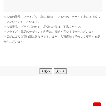
< 前へ
次へ >
先