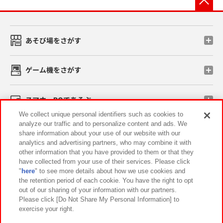
あそび場をさがす
ゲーム機をさがす
スマホ・PCであそぶ
We collect unique personal identifiers such as cookies to
analyze our traffic and to personalize content and ads. We
イベント・キャンペーン
share information about your use of our website with our
analytics and advertising partners, who may combine it with
other information that you have provided to them or that they
have collected from your use of their services. Please click
"
here
" to see more details about how we use cookies and
関連会社
サステナビリティ
サイトポリシー
the retention period of each cookie. You have the right to opt
out of our sharing of your information with our partners.
プライバシーポリシー
ウェブアクセシビリティ方針と検証結果
Please click [Do Not Share My Personal Information] to
exercise your right.
お取引先さまとともに
食品のご提供について