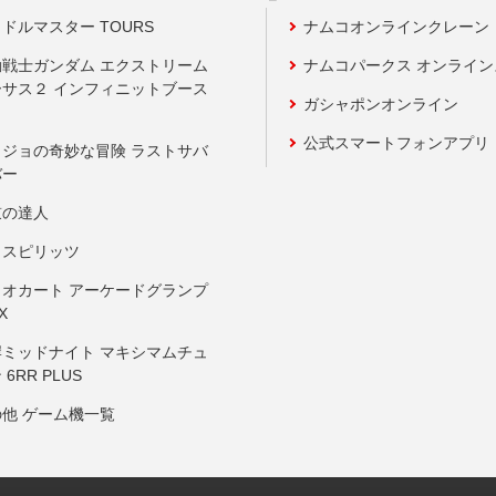
ドルマスター TOURS
ナムコオンラインクレーン
動戦士ガンダム エクストリーム
ナムコパークス オンライ
ーサス２ インフィニットブース
ガシャポンオンライン
公式スマートフォンアプリ
ョジョの奇妙な冒険 ラストサバ
バー
鼓の達人
りスピリッツ
リオカート アーケードグランプ
X
岸ミッドナイト マキシマムチュ
 6RR PLUS
の他 ゲーム機一覧