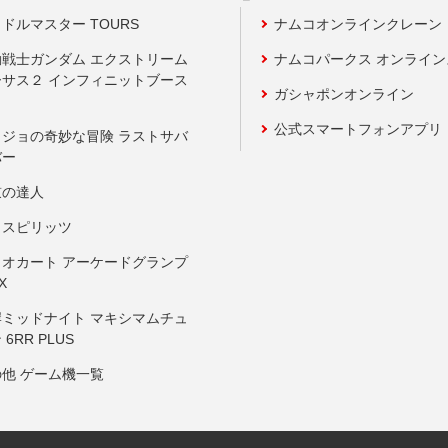
ドルマスター TOURS
ナムコオンラインクレーン
動戦士ガンダム エクストリーム
ナムコパークス オンライ
ーサス２ インフィニットブース
ガシャポンオンライン
公式スマートフォンアプリ
ョジョの奇妙な冒険 ラストサバ
バー
鼓の達人
りスピリッツ
リオカート アーケードグランプ
X
岸ミッドナイト マキシマムチュ
 6RR PLUS
の他 ゲーム機一覧