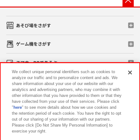
あそび場をさがす
ゲーム機をさがす
スマホ・PCであそぶ
We collect unique personal identifiers such as cookies to
analyze our traffic and to personalize content and ads. We
イベント・キャンペーン
share information about your use of our website with our
analytics and advertising partners, who may combine it with
other information that you have provided to them or that they
have collected from your use of their services. Please click
"
here
" to see more details about how we use cookies and
関連会社
サステナビリティ
サイトポリシー
the retention period of each cookie. You have the right to opt
out of our sharing of your information with our partners.
プライバシーポリシー
ウェブアクセシビリティ方針と検証結果
Please click [Do Not Share My Personal Information] to
exercise your right.
お取引先さまとともに
食品のご提供について