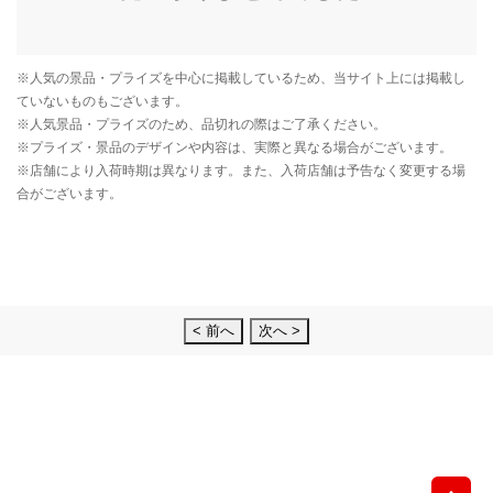
< 前へ
次へ >
先