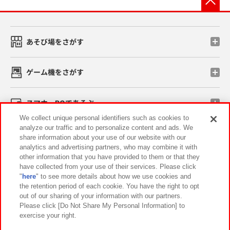
あそび場をさがす
ゲーム機をさがす
スマホ・PCであそぶ
We collect unique personal identifiers such as cookies to
analyze our traffic and to personalize content and ads. We
イベント・キャンペーン
share information about your use of our website with our
analytics and advertising partners, who may combine it with
other information that you have provided to them or that they
have collected from your use of their services. Please click
"
here
" to see more details about how we use cookies and
関連会社
サステナビリティ
サイトポリシー
the retention period of each cookie. You have the right to opt
out of our sharing of your information with our partners.
プライバシーポリシー
ウェブアクセシビリティ方針と検証結果
Please click [Do Not Share My Personal Information] to
exercise your right.
お取引先さまとともに
食品のご提供について