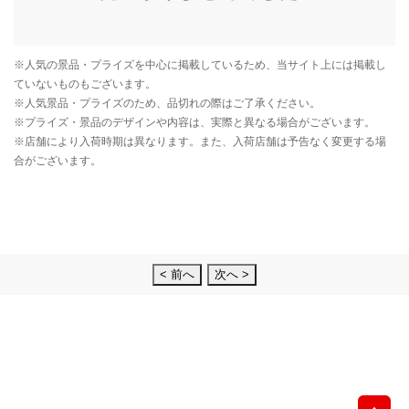
< 前へ
次へ >
先