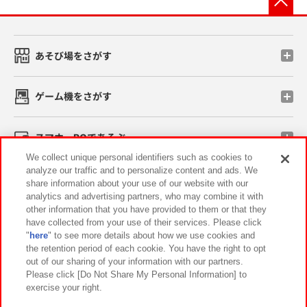
あそび場をさがす
ゲーム機をさがす
スマホ・PCであそぶ
We collect unique personal identifiers such as cookies to
analyze our traffic and to personalize content and ads. We
イベント・キャンペーン
share information about your use of our website with our
analytics and advertising partners, who may combine it with
other information that you have provided to them or that they
have collected from your use of their services. Please click
"
here
" to see more details about how we use cookies and
関連会社
サステナビリティ
サイトポリシー
the retention period of each cookie. You have the right to opt
out of our sharing of your information with our partners.
プライバシーポリシー
ウェブアクセシビリティ方針と検証結果
Please click [Do Not Share My Personal Information] to
exercise your right.
お取引先さまとともに
食品のご提供について