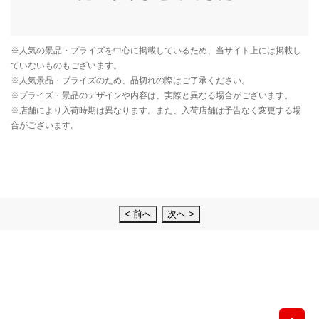
< 前へ
次へ >
先