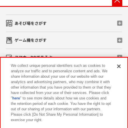
あそび場をさがす
ゲーム機をさがす
スマホ・PCであそぶ
We collect unique personal identifiers such as cookies to
analyze our traffic and to personalize content and ads. We
イベント・キャンペーン
share information about your use of our website with our
analytics and advertising partners, who may combine it with
other information that you have provided to them or that they
have collected from your use of their services. Please click
"
here
" to see more details about how we use cookies and
関連会社
サステナビリティ
サイトポリシー
the retention period of each cookie. You have the right to opt
out of our sharing of your information with our partners.
プライバシーポリシー
ウェブアクセシビリティ方針と検証結果
Please click [Do Not Share My Personal Information] to
exercise your right.
お取引先さまとともに
食品のご提供について