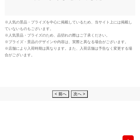
< 前へ
次へ >
先