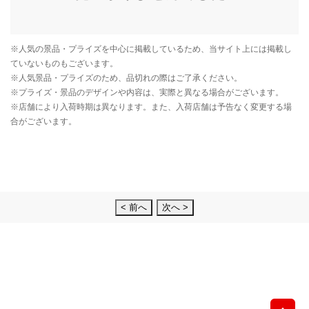
< 前へ
次へ >
先