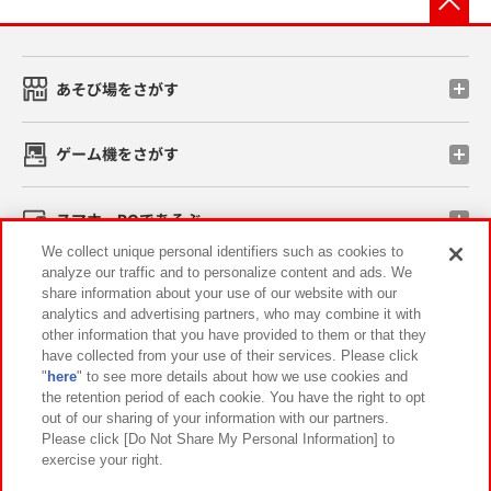
あそび場をさがす
ゲーム機をさがす
スマホ・PCであそぶ
We collect unique personal identifiers such as cookies to
analyze our traffic and to personalize content and ads. We
イベント・キャンペーン
share information about your use of our website with our
analytics and advertising partners, who may combine it with
other information that you have provided to them or that they
have collected from your use of their services. Please click
"
here
" to see more details about how we use cookies and
関連会社
サステナビリティ
サイトポリシー
the retention period of each cookie. You have the right to opt
out of our sharing of your information with our partners.
プライバシーポリシー
ウェブアクセシビリティ方針と検証結果
Please click [Do Not Share My Personal Information] to
exercise your right.
お取引先さまとともに
食品のご提供について