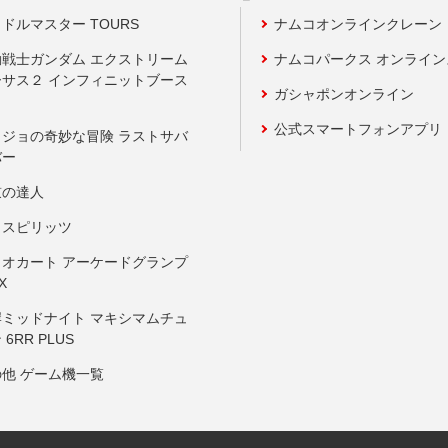
ドルマスター TOURS
ナムコオンラインクレーン
動戦士ガンダム エクストリーム
ナムコパークス オンライ
ーサス２ インフィニットブース
ガシャポンオンライン
公式スマートフォンアプリ
ョジョの奇妙な冒険 ラストサバ
バー
鼓の達人
りスピリッツ
リオカート アーケードグランプ
X
岸ミッドナイト マキシマムチュ
 6RR PLUS
の他 ゲーム機一覧