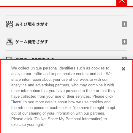
あそび場をさがす
ゲーム機をさがす
スマホ・PCであそぶ
We collect unique personal identifiers such as cookies to
analyze our traffic and to personalize content and ads. We
イベント・キャンペーン
share information about your use of our website with our
analytics and advertising partners, who may combine it with
other information that you have provided to them or that they
have collected from your use of their services. Please click
"
here
" to see more details about how we use cookies and
関連会社
サステナビリティ
サイトポリシー
the retention period of each cookie. You have the right to opt
out of our sharing of your information with our partners.
プライバシーポリシー
ウェブアクセシビリティ方針と検証結果
Please click [Do Not Share My Personal Information] to
exercise your right.
お取引先さまとともに
食品のご提供について