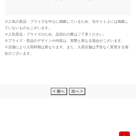
< 前へ
次へ >
先