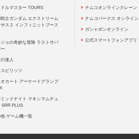
ドルマスター TOURS
ナムコオンラインクレーン
動戦士ガンダム エクストリーム
ナムコパークス オンライ
ーサス２ インフィニットブース
ガシャポンオンライン
公式スマートフォンアプリ
ョジョの奇妙な冒険 ラストサバ
バー
鼓の達人
りスピリッツ
リオカート アーケードグランプ
X
岸ミッドナイト マキシマムチュ
 6RR PLUS
の他 ゲーム機一覧