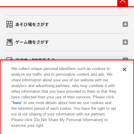
あそび場をさがす
ゲーム機をさがす
スマホ・PCであそぶ
We collect unique personal identifiers such as cookies to
analyze our traffic and to personalize content and ads. We
イベント・キャンペーン
share information about your use of our website with our
analytics and advertising partners, who may combine it with
other information that you have provided to them or that they
have collected from your use of their services. Please click
"
here
" to see more details about how we use cookies and
関連会社
サステナビリティ
サイトポリシー
the retention period of each cookie. You have the right to opt
out of our sharing of your information with our partners.
プライバシーポリシー
ウェブアクセシビリティ方針と検証結果
Please click [Do Not Share My Personal Information] to
exercise your right.
お取引先さまとともに
食品のご提供について