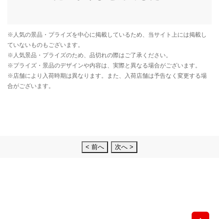
< 前へ
次へ >
先