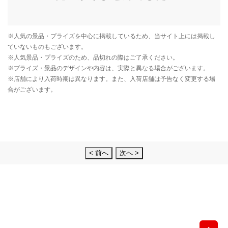
< 前へ
次へ >
先