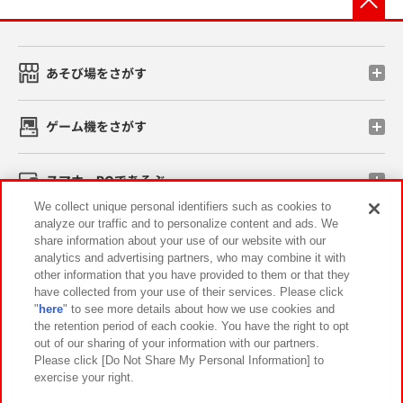
あそび場をさがす
ゲーム機をさがす
スマホ・PCであそぶ
We collect unique personal identifiers such as cookies to
analyze our traffic and to personalize content and ads. We
イベント・キャンペーン
share information about your use of our website with our
analytics and advertising partners, who may combine it with
other information that you have provided to them or that they
have collected from your use of their services. Please click
"
here
" to see more details about how we use cookies and
関連会社
サステナビリティ
サイトポリシー
the retention period of each cookie. You have the right to opt
out of our sharing of your information with our partners.
プライバシーポリシー
ウェブアクセシビリティ方針と検証結果
Please click [Do Not Share My Personal Information] to
exercise your right.
お取引先さまとともに
食品のご提供について