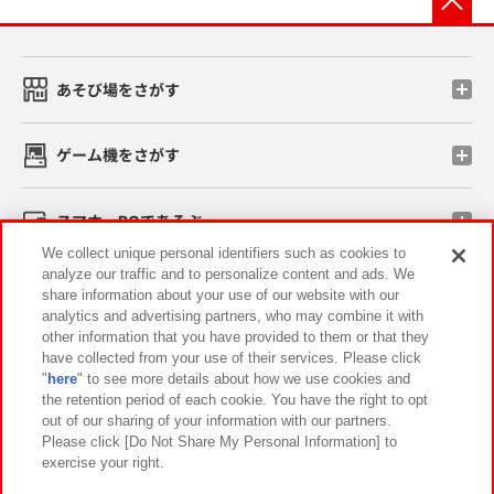
あそび場をさがす
ゲーム機をさがす
スマホ・PCであそぶ
We collect unique personal identifiers such as cookies to
analyze our traffic and to personalize content and ads. We
イベント・キャンペーン
share information about your use of our website with our
analytics and advertising partners, who may combine it with
other information that you have provided to them or that they
have collected from your use of their services. Please click
"
here
" to see more details about how we use cookies and
関連会社
サステナビリティ
サイトポリシー
the retention period of each cookie. You have the right to opt
out of our sharing of your information with our partners.
プライバシーポリシー
ウェブアクセシビリティ方針と検証結果
Please click [Do Not Share My Personal Information] to
exercise your right.
お取引先さまとともに
食品のご提供について