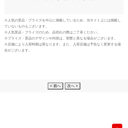
< 前へ
次へ >
先