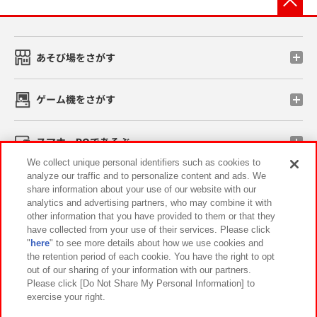
あそび場をさがす
ゲーム機をさがす
スマホ・PCであそぶ
We collect unique personal identifiers such as cookies to
analyze our traffic and to personalize content and ads. We
イベント・キャンペーン
share information about your use of our website with our
analytics and advertising partners, who may combine it with
other information that you have provided to them or that they
have collected from your use of their services. Please click
"
here
" to see more details about how we use cookies and
関連会社
サステナビリティ
サイトポリシー
the retention period of each cookie. You have the right to opt
out of our sharing of your information with our partners.
プライバシーポリシー
ウェブアクセシビリティ方針と検証結果
Please click [Do Not Share My Personal Information] to
exercise your right.
お取引先さまとともに
食品のご提供について