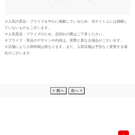
< 前へ
次へ >
先