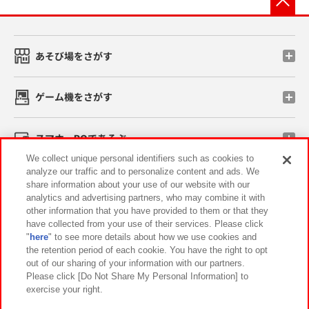
あそび場をさがす
ゲーム機をさがす
スマホ・PCであそぶ
We collect unique personal identifiers such as cookies to
analyze our traffic and to personalize content and ads. We
イベント・キャンペーン
share information about your use of our website with our
analytics and advertising partners, who may combine it with
other information that you have provided to them or that they
have collected from your use of their services. Please click
"
here
" to see more details about how we use cookies and
関連会社
サステナビリティ
サイトポリシー
the retention period of each cookie. You have the right to opt
out of our sharing of your information with our partners.
プライバシーポリシー
ウェブアクセシビリティ方針と検証結果
Please click [Do Not Share My Personal Information] to
exercise your right.
お取引先さまとともに
食品のご提供について