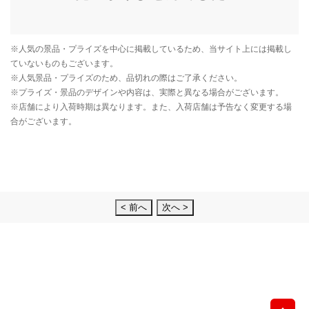
< 前へ
次へ >
先