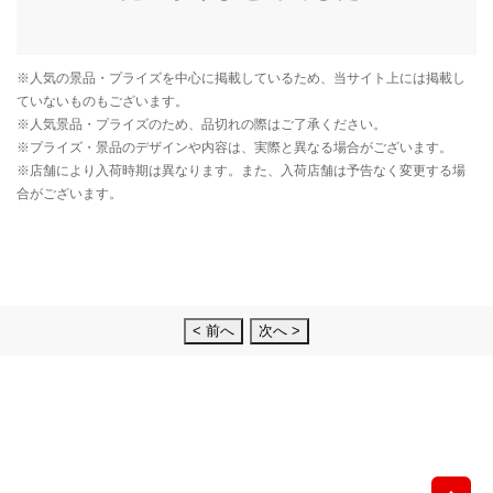
< 前へ
次へ >
先