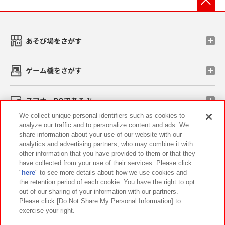
あそび場をさがす
ゲーム機をさがす
スマホ・PCであそぶ
We collect unique personal identifiers such as cookies to
analyze our traffic and to personalize content and ads. We
イベント・キャンペーン
share information about your use of our website with our
analytics and advertising partners, who may combine it with
other information that you have provided to them or that they
have collected from your use of their services. Please click
"
here
" to see more details about how we use cookies and
関連会社
サステナビリティ
サイトポリシー
the retention period of each cookie. You have the right to opt
out of our sharing of your information with our partners.
プライバシーポリシー
ウェブアクセシビリティ方針と検証結果
Please click [Do Not Share My Personal Information] to
exercise your right.
お取引先さまとともに
食品のご提供について