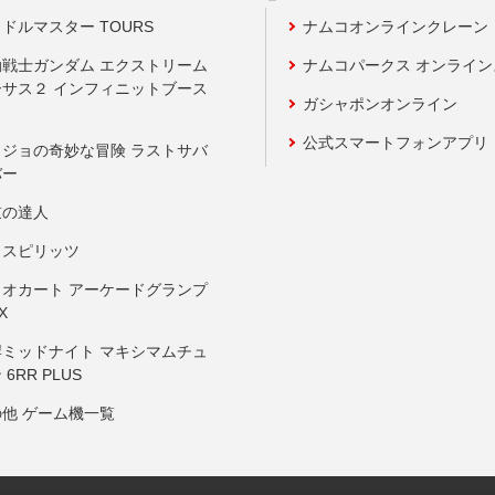
ドルマスター TOURS
ナムコオンラインクレーン
動戦士ガンダム エクストリーム
ナムコパークス オンライ
ーサス２ インフィニットブース
ガシャポンオンライン
公式スマートフォンアプリ
ョジョの奇妙な冒険 ラストサバ
バー
鼓の達人
りスピリッツ
リオカート アーケードグランプ
X
岸ミッドナイト マキシマムチュ
 6RR PLUS
の他 ゲーム機一覧