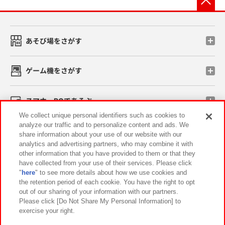
あそび場をさがす
ゲーム機をさがす
スマホ・PCであそぶ
We collect unique personal identifiers such as cookies to
analyze our traffic and to personalize content and ads. We
イベント・キャンペーン
share information about your use of our website with our
analytics and advertising partners, who may combine it with
other information that you have provided to them or that they
have collected from your use of their services. Please click
"
here
" to see more details about how we use cookies and
関連会社
サステナビリティ
サイトポリシー
the retention period of each cookie. You have the right to opt
out of our sharing of your information with our partners.
プライバシーポリシー
ウェブアクセシビリティ方針と検証結果
Please click [Do Not Share My Personal Information] to
exercise your right.
お取引先さまとともに
食品のご提供について