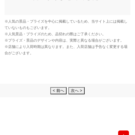
< 前へ
次へ >
先