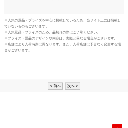
< 前へ
次へ >
先