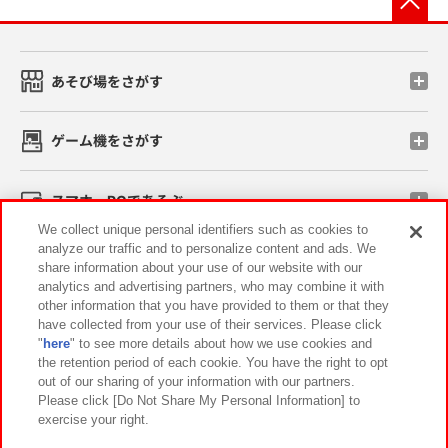
あそび場をさがす
ゲーム機をさがす
スマホ・PCであそぶ
We collect unique personal identifiers such as cookies to
analyze our traffic and to personalize content and ads. We
イベント・キャンペーン
share information about your use of our website with our
analytics and advertising partners, who may combine it with
other information that you have provided to them or that they
have collected from your use of their services. Please click
"
here
" to see more details about how we use cookies and
関連会社
サステナビリティ
サイトポリシー
the retention period of each cookie. You have the right to opt
out of our sharing of your information with our partners.
プライバシーポリシー
ウェブアクセシビリティ方針と検証結果
Please click [Do Not Share My Personal Information] to
exercise your right.
お取引先さまとともに
食品のご提供について