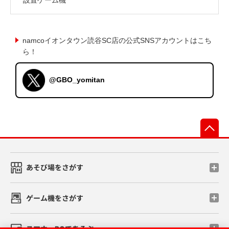
namcoイオンタウン読谷SC店の公式SNSアカウントはこち
ら！
@GBO_yomitan
先
あそび場をさがす
ゲーム機をさがす
スマホ・PCであそぶ