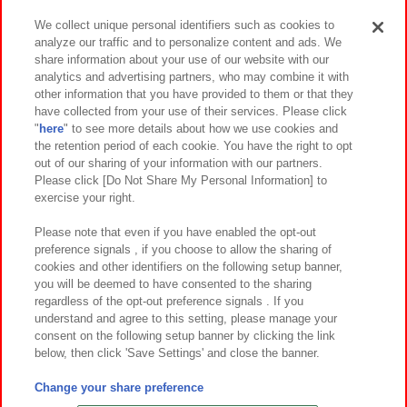
We collect unique personal identifiers such as cookies to
analyze our traffic and to personalize content and ads. We
イベント・キャンペーン
share information about your use of our website with our
analytics and advertising partners, who may combine it with
other information that you have provided to them or that they
have collected from your use of their services. Please click
"
here
" to see more details about how we use cookies and
関連会社
サステナビリティ
サイトポリシー
the retention period of each cookie. You have the right to opt
out of our sharing of your information with our partners.
プライバシーポリシー
ウェブアクセシビリティ方針と検証結果
Please click [Do Not Share My Personal Information] to
exercise your right.
お取引先さまとともに
食品のご提供について
カスタマーハラスメント対応方針
よくあるご質問・お問い合わせ
Please note that even if you have enabled the opt-out
preference signals , if you choose to allow the sharing of
cookies and other identifiers on the following setup banner,
you will be deemed to have consented to the sharing
regardless of the opt-out preference signals . If you
understand and agree to this setting, please manage your
consent on the following setup banner by clicking the link
below, then click 'Save Settings' and close the banner.
©Bandai Namco Amusement Inc.
©Bandai Namco Amusement Lab Inc.
Change your share preference
©Bandai Namco Experience Inc.