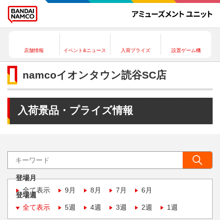
店舗情報
イベント&ニュース
入荷プライズ
設置ゲーム機
namcoイオンタウン読谷SC店
入荷景品・プライズ情報
登場月
全て表示
9月
8月
7月
6月
登場週
全て表示
5週
4週
3週
2週
1週